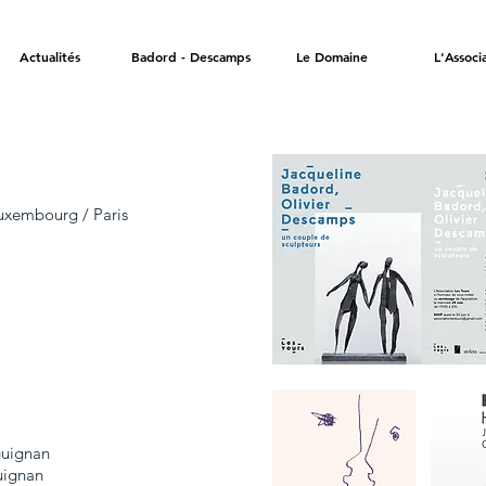
Actualités
Badord - Descamps
Le Domaine
L'Associ
uxembourg / Paris
Titre de la page
guignan
uignan