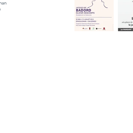
gnan
n
)